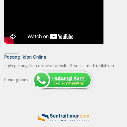
Pasang Iklan Online
Ingin pasang iklan online di website & sosial media, silahkan
hubungi kami.