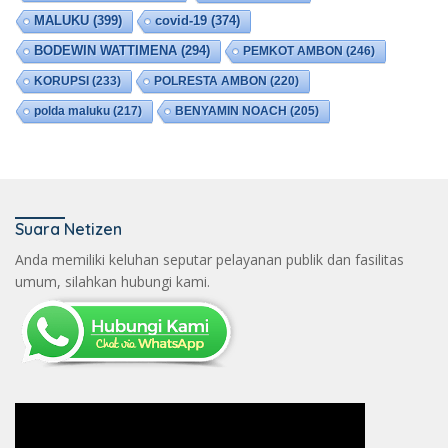
MALUKU
(399)
covid-19
(374)
BODEWIN WATTIMENA
(294)
PEMKOT AMBON
(246)
KORUPSI
(233)
POLRESTA AMBON
(220)
polda maluku
(217)
BENYAMIN NOACH
(205)
Suara Netizen
Anda memiliki keluhan seputar pelayanan publik dan fasilitas
umum, silahkan hubungi kami.