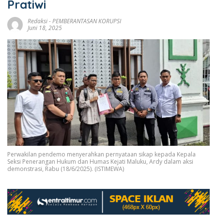
Pratiwi
Redaksi
-
PEMBERANTASAN KORUPSI
Juni 18, 2025
Perwakilan pendemo menyerahkan pernyataan sikap kepada Kepala
Seksi Penerangan Hukum dan Humas Kejati Maluku, Ardy dalam aksi
demonstrasi, Rabu (18/6/2025). (ISTIMEWA)