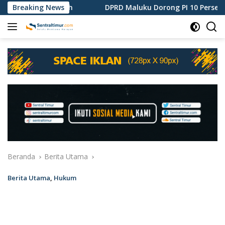
Langsung
lima Dipisah
Breaking News
DPRD Maluku Dorong PI 10 Persen Blok M
ke
konten
Beranda
Berita Utama
Berita Utama
,
Hukum