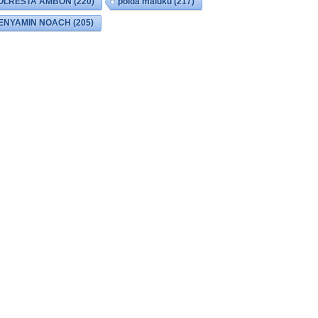
OLRESTA AMBON
(220)
polda maluku
(217)
ENYAMIN NOACH
(205)