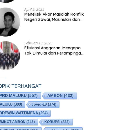
April 9, 2025
Menelisik Akar Masalah Konflik
Negeri Sawai, Masihulan dan
Rumah Olat
Februari 13, 2025
Efisiensi Anggaran, Mengapa
Tak Dimulai dari Perampingan
Kabinet?
OPIK TERHANGAT
PRD MALUKU
(557)
AMBON
(432)
ALUKU
(399)
covid-19
(374)
ODEWIN WATTIMENA
(294)
EMKOT AMBON
(246)
KORUPSI
(233)