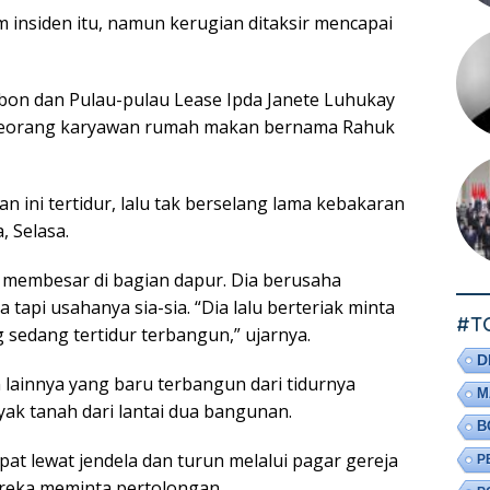
 insiden itu, namun kerugian ditaksir mencapai
bon dan Pulau-pulau Lease Ipda Janete Luhukay
seorang karyawan rumah makan bernama Rahuk
 ini tertidur, lalu tak berselang lama kebakaran
, Selasa.
h membesar di bagian dapur. Dia berusaha
api usahanya sia-sia. “Dia lalu berteriak minta
#T
 sedang tertidur terbangun,” ujarnya.
D
 lainnya yang baru terbangun dari tidurnya
M
ak tanah dari lantai dua bangunan.
B
at lewat jendela dan turun melalui pagar gereja
P
mereka meminta pertolongan.