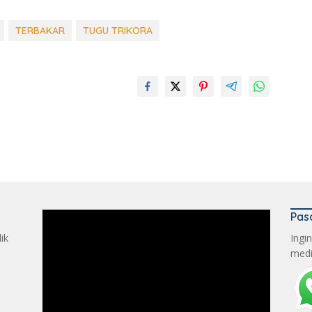
TERBAKAR
TUGU TRIKORA
Pas
ik
Ingi
medi