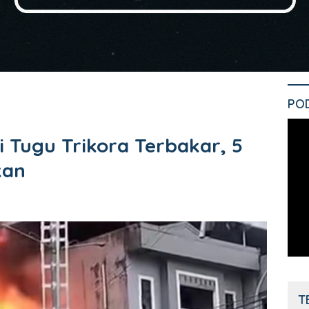
PO
Tugu Trikora Terbakar, 5
kan
T