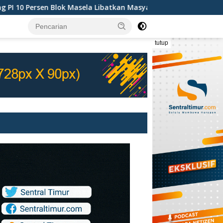
k Masela Libatkan Masyarakat Lokal
Ketua DPRD Maluku
tutup