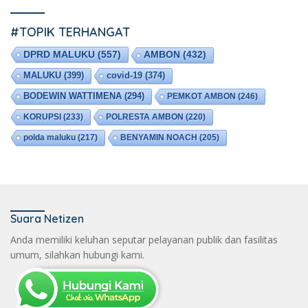
#TOPIK TERHANGAT
DPRD MALUKU
(557)
AMBON
(432)
MALUKU
(399)
covid-19
(374)
BODEWIN WATTIMENA
(294)
PEMKOT AMBON
(246)
KORUPSI
(233)
POLRESTA AMBON
(220)
polda maluku
(217)
BENYAMIN NOACH
(205)
Suara Netizen
Anda memiliki keluhan seputar pelayanan publik dan fasilitas
umum, silahkan hubungi kami.