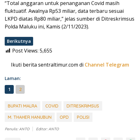
“Total anggaran untuk penanganan Covid masih
fluktuatif. Awalnya Rp53 miliar, data terbaru sesuai
LKPD diatas Rp80 miliar,” jelas sumber di Ditreskrimsus
Polda Maluku ini, Kamis (2/11/2023).
Berikutnya
Post Views:
5,655
Ikuti berita sentraltimur.com di
Channel Telegram
Laman:
1
2
BUPATI MALRA
COVID
DITRESKRIMSUS
M. THAHER HANUBUN
OPD
POLISI
Penulis: ANTO
Editor: ANTO