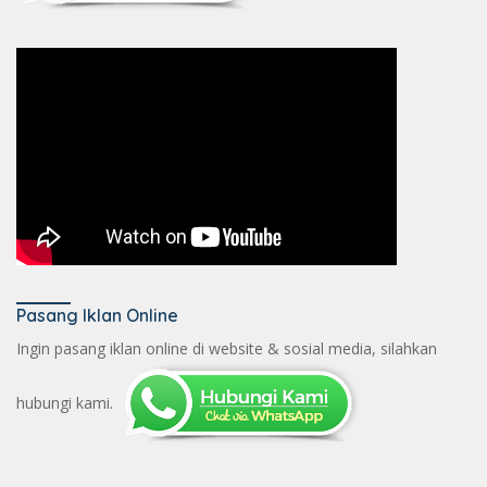
Pasang Iklan Online
Ingin pasang iklan online di website & sosial media, silahkan
hubungi kami.