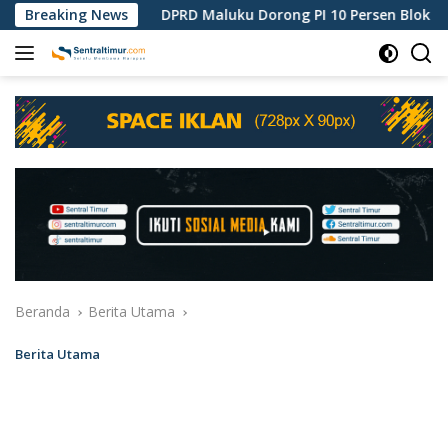
Langsung
ipisah
Breaking News
DPRD Maluku Dorong PI 10 Persen Blok Masela L
ke
konten
Beranda
Berita Utama
Berita Utama