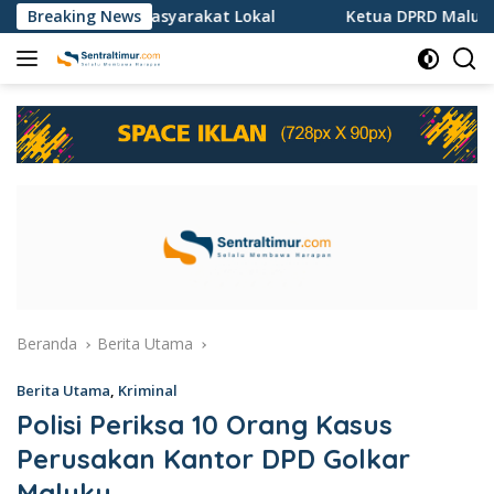
Langsung
la Libatkan Masyarakat Lokal
Breaking News
Ketua DPRD Maluku Minta
ke
konten
Beranda
Berita Utama
Berita Utama
,
Kriminal
Polisi Periksa 10 Orang Kasus
Perusakan Kantor DPD Golkar
Maluku