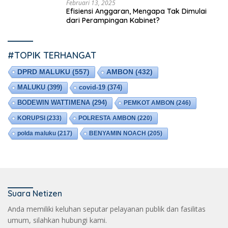
Februari 13, 2025
Efisiensi Anggaran, Mengapa Tak Dimulai
dari Perampingan Kabinet?
#TOPIK TERHANGAT
DPRD MALUKU
(557)
AMBON
(432)
MALUKU
(399)
covid-19
(374)
BODEWIN WATTIMENA
(294)
PEMKOT AMBON
(246)
KORUPSI
(233)
POLRESTA AMBON
(220)
polda maluku
(217)
BENYAMIN NOACH
(205)
Suara Netizen
Anda memiliki keluhan seputar pelayanan publik dan fasilitas
umum, silahkan hubungi kami.